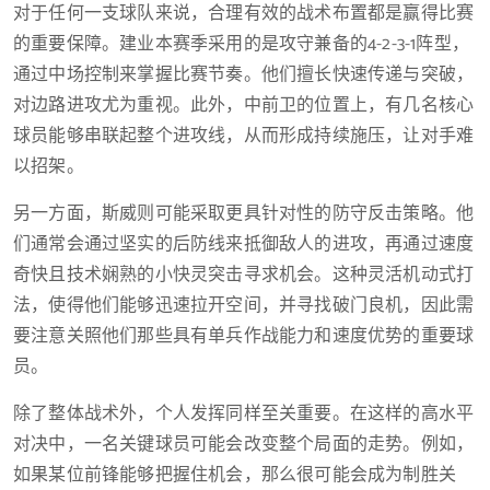
对于任何一支球队来说，合理有效的战术布置都是赢得比赛
的重要保障。建业本赛季采用的是攻守兼备的4-2-3-1阵型，
通过中场控制来掌握比赛节奏。他们擅长快速传递与突破，
对边路进攻尤为重视。此外，中前卫的位置上，有几名核心
球员能够串联起整个进攻线，从而形成持续施压，让对手难
以招架。
另一方面，斯威则可能采取更具针对性的防守反击策略。他
们通常会通过坚实的后防线来抵御敌人的进攻，再通过速度
奇快且技术娴熟的小快灵突击寻求机会。这种灵活机动式打
法，使得他们能够迅速拉开空间，并寻找破门良机，因此需
要注意关照他们那些具有单兵作战能力和速度优势的重要球
员。
除了整体战术外，个人发挥同样至关重要。在这样的高水平
对决中，一名关键球员可能会改变整个局面的走势。例如，
如果某位前锋能够把握住机会，那么很可能会成为制胜关