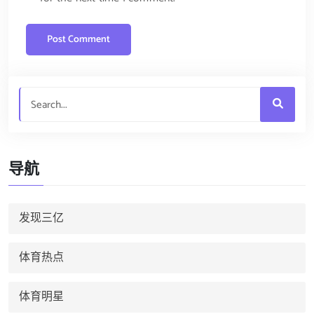
导航
发现三亿
体育热点
体育明星