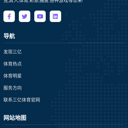
竞,真人,体育,彩票,捕鱼,各种游戏等您来!
导航
发现三亿
体育热点
体育明星
服务方向
联系三亿体育官网
网站地图