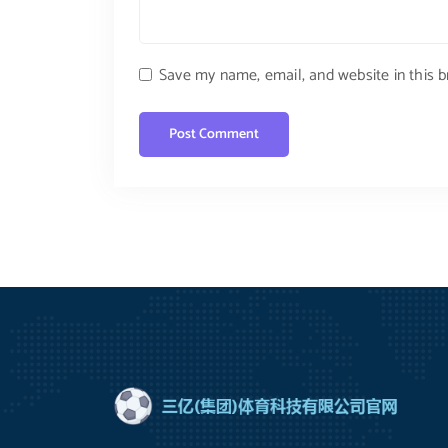
Save my name, email, and website in this 