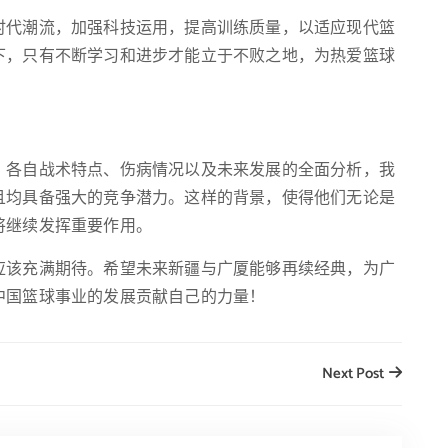
时代潮流，加强科技运用，提高训练质量，以适应现代篮
下，只有不断学习和进步才能立于不败之地，为热爱篮球
、各自战术特点、伤病情况以及未来发展的全面分析，我
且均具备强大的竞争潜力。这样的背景，使得他们无论是
将继续发挥重要作用。
应该充满期待。希望未来新疆与广厦能够再续经典，为广
中国篮球事业的发展贡献自己的力量！
Next Post