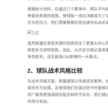
根据统计资料，在最近几个赛季中，两队平均
种紧张刺激的氛围，使得每一场对决都成为了
巨大的压力，他们需要根据形势迅速作出战术
虽然新疆在某些关键时刻表现出了更强大的心
默契多次逆转局势。因此，从历史交锋记录来
争夺胜利，这无疑是CBA联赛的一大看点。
2、球队战术风格比较
在战术风格方面，新疆通常以快速进攻著称，
球员作为支撑。这使得他们在面对防守时能够
而广厦则更强调团队配合和防守反击，他们通
的得分机会。