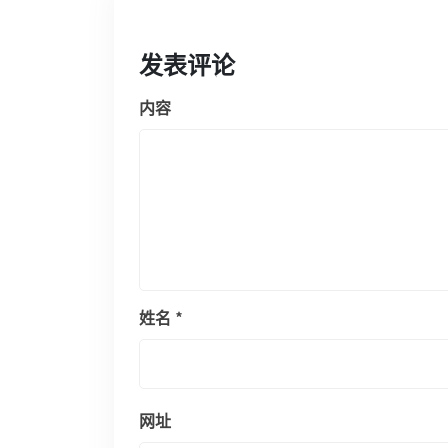
发表评论
内容
姓名
*
网址